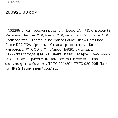
RA02295-01
200920,00
сом
RA02295-01.Компрессионные сапоги RecoveryAir PRO с насосом (S).
Материал: Пластик 35%, Ацетал 15%, металлы 20%, силикон 30%.
Производитель : Theragun Inc. Marine House, Clanwilliam Place,
Dublin D02 FY24, Ирландия. Страна происхождения: Китай.
Импортер в РФ: ООО ''ЛФР''. Адрес: 115820, г. Москва, ул.
Ленинская слобода, д.19, БЦ ''Омега Плаза''. Телефон: +7-495-660-
13-40. Область применения: Компрессионый массаж. Товар
соответсвует требованиям ТР ТС 004/2011, ТР ТС 020/2011. Дата
изг.:11/23г. Гарантийный срок:1 год