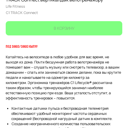
Life Fitness
C1 TRACK Connect
В КОРЗИНУ
ПОД ЗАКАЗ/ЗАКАЗ КЫЛУУ
Катайтесь на велосипеде в любое удобное для вас время, не
выходя из дома. Почти бесшумная работа велотренажёра не
помешает вам – слушать музыку или смотреть телевизор, а вашим
домашним – спать или заниматься своими делами, пока вы крутите
педали и наматываете на одометре километр за
километром. Эргономика тренажёров С1 Lifecycle® рассчитана
таким образом, чтобы тренирующийся занимал наиболее
естественную позицию при езде. Ваша усталость отступит, а
эффективность тренировок – повысится.
Контактные датчики пульса и беспроводная телеметрия
обеспечивают удобный мониторинг частоты сердечных
сокращений (беспроводной нагрудный датчик в комплекте.
Создание неограниченного количества пользовательских