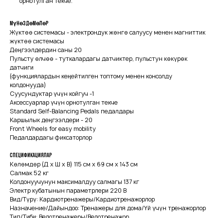
орнотулган текче.
Мүнөздөмөлөр
Жүктөө системасы - электрондук жөнгө салуусу менен магниттик
жүктөө системасы
Деңгээлдердин саны 20
Пульсту өлчөө - туткалардагы датчиктер, пульстун көкүрөк
датчиги
(функциялардын кеңейтилген топтому менен консолду
колдонууда)
Суусундуктар үчүн койгуч -1
Аксессуарлар үчүн орнотулган текче
Standard Self-Balancing Pedals педалдары
Каршылык деңгээлдери - 20
Front Wheels for easy mobility
Педалдардагы фиксаторлор
Спецификациялар
Көлөмдөр (Д x Ш x В) 115 см x 69 см x 143 см
Салмак 52 кг
Колдонуучунун максималдуу салмагы 137 кг
Электр кубатынын параметрлери 220 В
Вид/Түрү: Кардиотренажеры/Кардиотренажорлор
Назначение/Дайындоо: Тренажеры для дома/Үй үчүн тренажорлор
Тип/Тиби: Велотренажеры/Велотренажор