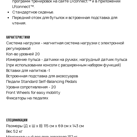
программ тренировок на сайте LFconnect™ и в приложении
LFconnect™.
Стандартное сиденье.
Передний отсек для бутылок и встроенная подставка для
чтения.
Характеристики
Система нагрузки - магнитная система нагрузки с электронной
регулировкой
Кол-во уровней 20
Измерение пульса - датчики на ручках, нагрудный датчик пульса
(при использовании консоли с расширенным набором функций)
Вставки для напитков -1
Встроенная подставка для аксессуаров
Педали Standard Self-Balancing Pedals
Уровни сопротивления - 20
Front Wheels for easy mobility
Фиксаторы на педалях
Спецификации
Размеры (Д x Ш x В) 115 см x 69 см x 143 см
Вес 52 кг
Максимальный вес пользователя 137 кг