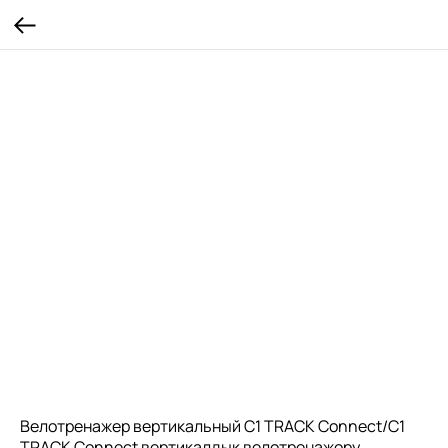
Велотренажер вертикальный C1 TRACK Connect/C1
TRACK Connect вертикалдык велотренажору