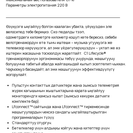
Параметры электропитания 220 В
________________________________________________
Өзүңүзгө ыңгайлуу болгон каалаган убакта, үйүңүздөн эле
велосипед тебе бериңиз. Сиз педалды тээп,
одометрдеги километрге километр кошуп кете бересиз, себеби
велотренажордун өтө тынч иштеши – музыка угууңузга же
телевизор көрүүңүзгө, ал эми үйдөгүлөрүңүздүн – уктап же өз
иштерин жасашына тоскоолдук жаратпайт. C1 Lifecycle®
тренажорлорунун эргономикасы тебүү учурунда, машыгуучу
болушунча табигый абалда жайгашкыдай кылып эсептелип чыккан.
Чарчооңуз басаңдайт, ал эми машыгуунун эффективдүүлүгү
жогорулайт.
Пульстун контакттык датчиктери жана зымсыз телеметрия
жүрөк кагышынын жыштыктарына карата ыңгайлуу
мониториндги камсыз кылат (зымсыз көкүрөк датчиги
комплекте бар).
LFconnect™ сайтында жана LFconnect™ тиркемесинде
машыгуулардын чексиз сандагы ыңгайлаштырылган
программаларын түзүү.
Стандарттуу отургуч.
Бөтөлкөлөр үчүн алдыңкы койгуч жана китептер үчүн