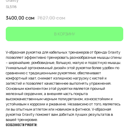
Gravity
SL5116
3400,00
сом
7627,00
сом
В КОРЗИНУ
V-образная рукоятка для кабельных тренажеров от бренда Gravity
позволяет эффективно тренировать разнообразные мышцы спины
– широчайшие, ромбовидные, большую, малую и подостную мышцы.
Уникальный эргономичный дизайн этой рукоятки более удобен по
сравнению с традиционными рукоятями, обеспечивает
комфортный хват, снимает излишнюю нагрузку с кистей и
запястий и позволяет качественнее выполнять упражнения.
Основным компонентом этой рукоятки является прочный
железный сердечник, а внешняя часть покрыта
высококачественным черным полиуретаном, износостойким и
устойчивым к коррозии и ржавчине. Независимо от того, являетесь
ли вы опытным атлетом или новичком в фитнесе, V-образная
рукоятка Gravity поможет вам добиться лучших результатов в
вашей тренировке.
Особенности рукояти: