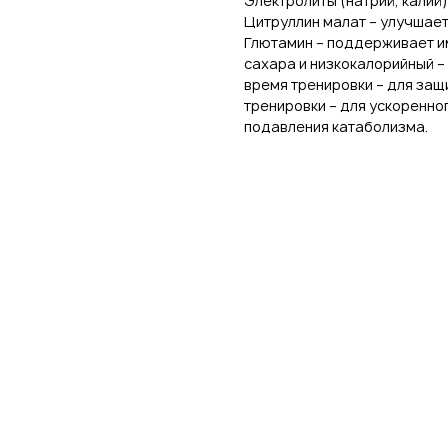
Электролиты (натрий, калий
Цитруллин малат – улучшает
Глютамин – поддерживает и
сахара и низкокалорийный – 
время тренировки – для защ
тренировки – для ускоренног
подавления катаболизма.