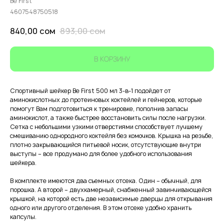
Be First
4607548750518
840,00
сом
893,00
сом
В КОРЗИНУ
Спортивный шейкер Be First 500 мл 3-в-1 подойдет от
аминокислотных до протеиновых коктейлей и гейнеров, которые
помогут Вам подготовиться к тренировке, пополнив запасы
аминокислот, а также быстрее восстановить силы после нагрузки.
Сетка с небольшими узкими отверстиями способствует лучшему
смешиванию однородного коктейля без комочков. Крышка на резьбе,
плотно закрывающийся питьевой носик, отсутствующие внутри
выступы – все продумано для более удобного использования
шейкера.
В комплекте имеются два съемных отсека. Один – обычный, для
порошка. А второй – двухкамерный, снабженный завинчивающейся
крышкой, на которой есть две независимые дверцы для открывания
одного или другого отделения. В этом отсеке удобно хранить
капсулы.