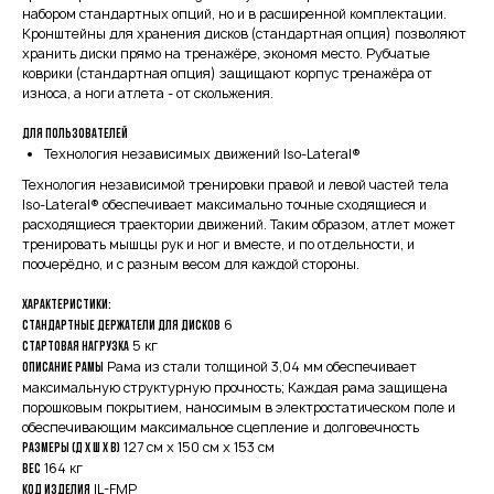
набором стандартных опций, но и в расширенной комплектации.
Кронштейны для хранения дисков (стандартная опция) позволяют
хранить диски прямо на тренажёре, экономя место. Рубчатые
коврики (стандартная опция) защищают корпус тренажёра от
износа, а ноги атлета - от скольжения.
Для пользователей
Технология независимых движений Iso-Lateral®
Технология независимой тренировки правой и левой частей тела
Iso-Lateral® обеспечивает максимально точные сходящиеся и
расходящиеся траектории движений. Таким образом, атлет может
тренировать мышцы рук и ног и вместе, и по отдельности, и
поочерёдно, и с разным весом для каждой стороны.
Характеристики:
6
Стандартные держатели для дисков
5 кг
Стартовая нагрузка
Рама из стали толщиной 3,04 мм обеспечивает
Описание рамы
максимальную структурную прочность; Каждая рама защищена
порошковым покрытием, наносимым в электростатическом поле и
обеспечивающим максимальное сцепление и долговечность
127 см x 150 см x 153 см
Размеры (Д x Ш x В)
164 кг
Вес
IL-FMP
Код изделия