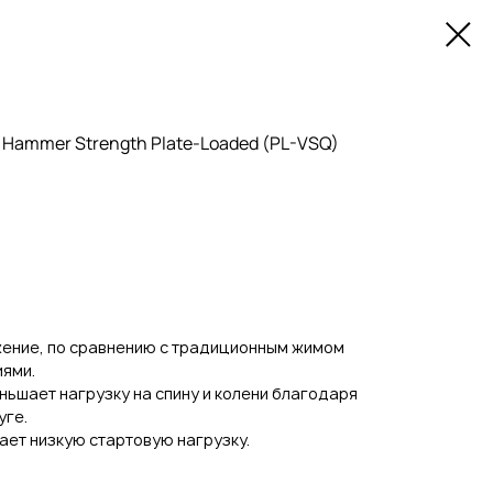
Hammer Strength Plate-Loaded (PL-VSQ)
жение, по сравнению с традиционным жимом
иями.
ьшает нагрузку на спину и колени благодаря
уге.
ает низкую стартовую нагрузку.