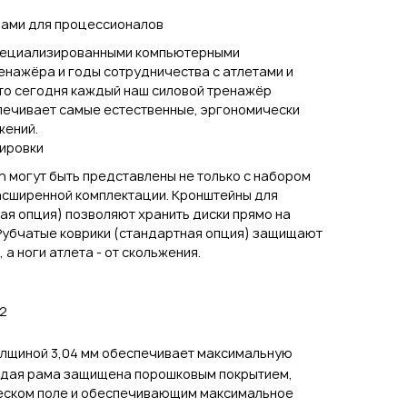
ами для процессионалов
пециализированными компьютерными
енажёра и годы сотрудничества с атлетами и
что сегодня каждый наш силовой тренажёр
ечивает самые естественные, эргономически
жений.
ировки
 могут быть представлены не только с набором
расширенной комплектации. Кронштейны для
ая опция) позволяют хранить диски прямо на
 Рубчатые коврики (стандартная опция) защищают
 а ноги атлета - от скольжения.
2
олщиной 3,04 мм обеспечивает максимальную
ждая рама защищена порошковым покрытием,
еском поле и обеспечивающим максимальное