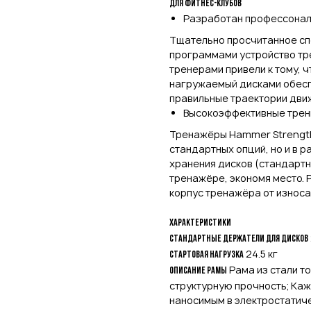
Для фитнес-клубов
Разработан профессонал
Тщательно просчитанное с
программами устройство тр
тренерами привели к тому, 
нагружаемый дисками обесп
правильные траектории дви
Высокоэффективные трен
Тренажёры Hammer Strength
стандартных опций, но и в 
хранения дисков (стандартн
тренажёре, экономя место.
корпус тренажёра от износа,
Характеристики
Стандартные держатели для дисков
24.5 кг
Стартовая нагрузка
Рама из стали т
Описание рамы
структурную прочность; Ка
наносимым в электростатич