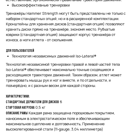
Высокоэффективные тренировки
Тренажёры Hammer Strength могут быть представлены не только с
набором стандартных опций, но и в расширенной комплектации.
Кронштейны для хранения дисков (стандартная опция) позволяют
хранить диски прямо на тренажёре, экономя место. Рубчатые
коврики (стандартная опция) защищают корпус тренажёра от
износа, а ноги атлета - от скольжения.
Для пользователей
Технология независимых движений Iso-Lateral®
Технология независимой тренировки правой и левой частей тела
Iso-Lateral® обеспечивает максимально точные сходящиеся и
расходящиеся траектории движений. Таким образом, атлет может
тренировать мышцы рук и ног и вместе, и по отдельности, и
поочерёдно, и с разным весом для каждой стороны.
Характеристики:
6
Стандартные держатели для дисков
0,5 кг
Стартовая нагрузка
Каждая рама защищена порошковым покрытием,
Описание рамы
наносимым в электростатическом поле и обеспечивающим
максимальное сцепление и долговечность; Применение
высоколегированной стали (11-gauge, 3,04 миллиметра)