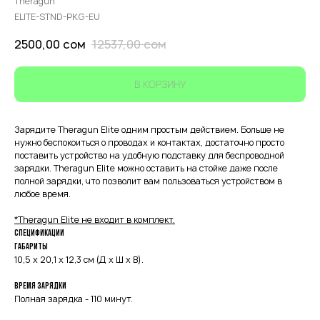
Theragun
ELITE-STND-PKG-EU
2500,00
сом
12537,00
сом
В КОРЗИНУ
Зарядите Theragun Elite одним простым действием. Больше не
нужно беспокоиться о проводах и контактах, достаточно просто
поставить устройство на удобную подставку для беспроводной
зарядки. Theragun Elite можно оставить на стойке даже после
полной зарядки, что позволит вам пользоваться устройством в
любое время.
*Theragun Elite не входит в комплект.
СПЕЦИФИКАЦИИ
Габариты
10,5 x 20,1 x 12,3 см (Д х Ш х В).
Время зарядки
Полная зарядка - 110 минут.