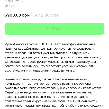
Trigger Point
04427
3990,00
сом
16042,00
сом
В КОРЗИНУ
Ручной массажер-стик STK FUSION это многофункциональная
новинка, разработанная для контролируемой пользователем
степени давления, чтобы уменьшить болевые ощущения и
увеличить циркуляцию крови для быстрого восстановления мышц.
Он объединяет в себе ручной массажный стик и подставку для
работы без помощи рук, что делает его удобной системой для
восстановления и поддержания здоровья мышц.
Тонкие, эргономичные рукоятки позволяют нажимать на
труднодоступные триггерные точки, а различные роллеры
входящие в его набор, создают разную компрессию и воздействие.
Серый ролик нацелен на мелкие и воспаленные сухожилия,
зеленые массажные шарики точно выявляют и устраняют
триггерные точки, а крупные синие ролики CHARGE сжимают и
растягивают мышцы при прокатке, чтобы снабдить их кислородом и