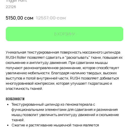
Trigger Point
22126
5150,00
сом
12537,00
сом
В КОРЗИНУ
Уникальная текстурированная поверхность массажного цилиндра
RUSH Roller позволяет сдвигать и "раскатывать" ткани, повышая их
скольжение и амплитуду движения. При сдвигании мышцы
получают разнонаправленное разминание, которое способствует
увеличению мобильности. Благодаря наличию твердых, высоких
выступов и полой внутренней части, RUSH позволяет добиваться
многоуровневой компрессии, которая улучшает гидратацию и
эластичность тканей.
Особенности
Текстурированный цилиндр из пеноматериала с
функциональными элементами для сдвигания и разминания
мышц позволит увеличить амплитуду движений и скольжение
тканей.
Сжатие и растягивание мышечной ткани является