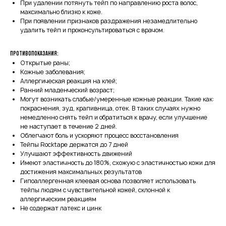
При удалении потянуть тейп по направлению роста волос,
максимально близко к коже.
При появлении признаков раздражения незамедлительно
удалить тейп и проконсультироваться с врачом.
Противопоказания:
Открытые раны;
Кожные заболевания;
Аллергическая реакция на клей;
Ранний младенческий возраст;
Могут возникать слабые/умеренные кожные реакции. Такие как:
покраснения, зуд, крапивница, отек. В таких случаях нужно
немедленно снять тейп и обратиться к врачу, если улучшение
не наступает в течение 2 дней.
Облегчают боль и ускоряют процесс восстановления
Тейпы Rocktape держатся до 7 дней
Улучшают эффективность движений
Имеют эластичность до 180%, схожую с эластичностью кожи для
достижения максимальных результатов
Гипоаллергенная клеевая основа позволяет использовать
тейпы людям с чувствительной кожей, склонной к
аллергическим реакциям
Не содержат латекс и цинк