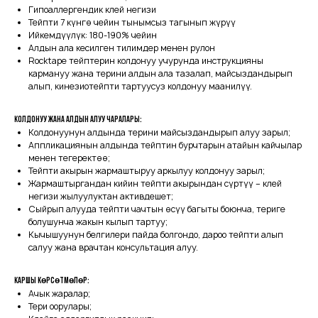
Гипоаллергендик клей негизи
Тейпти 7 күнгө чейин тынымсыз тагынып жүрүү
Ийкемдүүлүк: 180-190% чейин
Алдын ала кесилген тилимдер менен рулон
Rocktape тейптерин колдонуу учурунда инструкцияны
кармануу жана терини алдын ала тазалап, майсыздандырып
алып, кинезиотейпти тартуусуз колдонуу маанилүү.
Колдонуу жана алдын алуу чаралары:
Колдонуунун алдында терини майсыздандырып алуу зарыл;
Аппликациянын алдында тейптин бурчтарын атайын кайчылар
менен тегеректөө;
Тейпти акырын жармаштыруу аркылуу колдонуу зарыл;
Жармаштыргандан кийин тейпти акырындан сүртүү – клей
негизи жылуулуктан активдешет;
Сыйрып алууда тейпти чачтын өсүү багыты боюнча, териге
болушунча жакын кылып тартуу;
Кычышуунун белгилери пайда болгондо, дароо тейпти алып
салуу жана врачтан консультация алуу.
Каршы көрсөтмөлөр:
Ачык жаралар;
Тери оорулары;