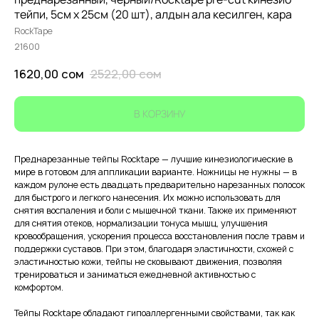
тейпи, 5см х 25см (20 шт), алдын ала кесилген, кара
RockTape
21600
1620,00
сом
2522,00
сом
В КОРЗИНУ
Преднарезанные тейпы Rocktape — лучшие кинезиологические в
мире в готовом для аппликации варианте. Ножницы не нужны — в
каждом рулоне есть двадцать предварительно нарезанных полосок
для быстрого и легкого нанесения. Их можно использовать для
снятия воспаления и боли с мышечной ткани. Также их применяют
для снятия отеков, нормализации тонуса мышц, улучшения
кровообращения, ускорения процесса восстановления после травм и
поддержки суставов. При этом, благодаря эластичности, схожей с
эластичностью кожи, тейпы не сковывают движения, позволяя
тренироваться и заниматься ежедневной активностью с
комфортом.
Тейпы Rocktape обладают гипоаллергенными свойствами, так как