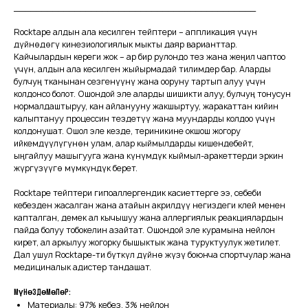
____________________________________________
Rocktape алдын ала кесилген тейптери – аппликация үчүн
дүйнөдөгү кинезиологиялык мыкты даяр варианттар.
Кайчылардын кереги жок – ар бир рулондо тез жана жеңил чаптоо
үчүн, алдын ала кесилген жыйырмадай тилимдер бар. Аларды
булчуң тканынан сезгенүүнү жана ооруну тартып алуу үчүн
колдонсо болот. Ошондой эле аларды шишикти алуу, булчуң тонусун
нормалдаштыруу, кан айланууну жакшыртуу, жаракаттан кийин
калыптануу процессин тездетүү жана муундарды колдоо үчүн
колдонушат. Ошол эле кезде, териникине окшош жогору
ийкемдүүлүгүнөн улам, алар кыймылдарды кишендебейт,
ыңгайлуу машыгууга жана күнүмдүк кыймыл-аракеттерди эркин
жүргүзүүгө мүмкүндүк берет.
Rocktape тейптери гипоаллергендик касиеттерге ээ, себеби
кебезден жасалган жана атайын акрилдүү негиздеги клей менен
капталган, демек ал кычышуу жана аллергиялык реакциялардын
пайда болуу тобокелин азайтат. Ошондой эле курамына нейлон
кирет, ал аркылуу жогорку бышыктык жана туруктуулук жетилет.
Дал ушул Rocktape-ти бүткүл дүйнө жүзү боюнча спортчулар жана
медициналык адистер тандашат.
Мүнөздөмөлөр:
Материалы: 97% кебез, 3% нейлон