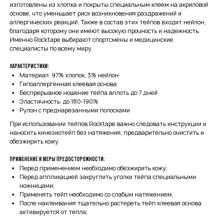
изготовлены из хлопка и покрыты специальным клеем на акриловой
основе, что уменьшает риск возникновения раздражений и
аллергических реакций. Также в состав этих тейпов входит нейлон,
благодаря которому они имеют высокую прочность и надежность.
Именно Rocktape выбирают спортсмены и медицинские
специалисты по всему миру.
Характеристики:
Материал: 97% хлопок, 3% нейлон
Гипоаллергенная клеевая основа
Беспрерывное ношение тейпа вплоть до 7 дней
Эластичность: до 180-190%
Рулон с преднарезанными полосками
При использовании тейпов Rocktape важно следовать инструкции и
наносить кинезиотейп без натяжения, предварительно очистить и
обезжирить кожу.
Применение и меры предосторожности:
Перед применением необходимо обезжирить кожу;
Перед аппликацией закруглить уголки тейпа специальными
ножницами;
Применять тейп необходимо со слабым натяжением;
После наклеивания тщательно растереть тейп клеевая основа
активируется от тепла;