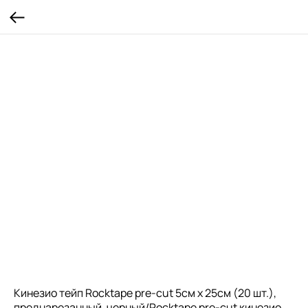
Кинезио тейп Rocktape pre-cut 5см х 25см (20 шт.),
преднарезанный, черный/Rocktape pre-cut кинезио