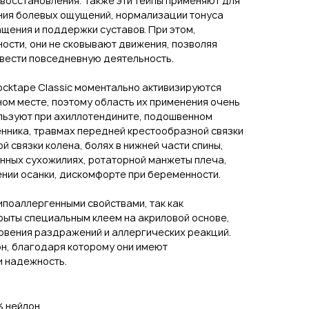
 восстановления. Также эти тейпы применяют для
ия болевых ощущений, нормализации тонуса
щения и поддержки суставов. При этом,
ости, они не сковывают движения, позволяя
 вести повседневную деятельность.
cktape Classic моментально активизируются
ом месте, поэтому область их применения очень
ользуют при ахиллотендините, подошвенном
нника, травмах передней крестообразной связки
 связки колена, болях в нижней части спины,
нных сухожилиях, ротаторной манжеты плеча,
ении осанки, дискомфорте при беременности.
поаллергенными свойствами, так как
крыты специальным клеем на акриловой основе,
овения раздражений и аллергических реакций.
он, благодаря которому они имеют
и надежность.
% нейлон