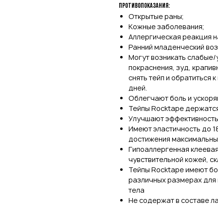
Противопоказания:
Открытые раны;
Кожные заболевания;
Аллергическая реакция на
Ранний младенческий воз
Могут возникать слабые/
покраснения, зуд, крапив
снять тейп и обратиться к
дней.
Облегчают боль и ускоря
Тейпы Rocktape держатся
Улучшают эффективность
Имеют эластичность до 1
достижения максимальны
Гипоаллергенная клеевая
чувствительной кожей, с
Тейпы Rocktape имеют бо
различных размерах для 
тела
Не содержат в составе ла