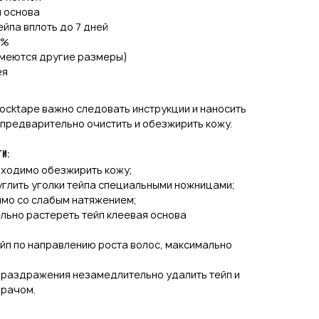
 основа
йпа вплоть до 7 дней
0%
(имеются другие размеры)
ея
ocktape важно следовать инструкции и наносить
 предварительно очистить и обезжирить кожу.
ти:
ходимо обезжирить кожу;
глить уголки тейпа специальными ножницами;
мо со слабым натяжением;
льно растереть тейп клеевая основа
ейп по направлению роста волос, максимально
 раздражения незамедлительно удалить тейп и
врачом.