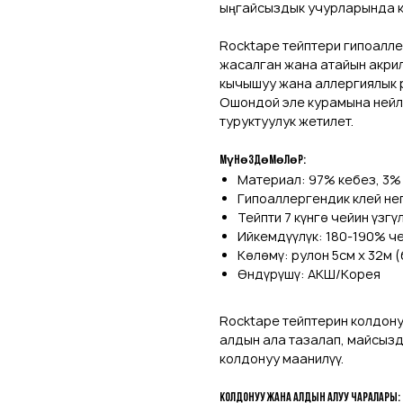
ыңгайсыздык учурларында к
Rocktape тейптери гипоалле
жасалган жана атайын акрил
кычышуу жана аллергиялык 
Ошондой эле курамына нейл
туруктуулук жетилет.
Мүнөздөмөлөр:
Материал: 97% кебез, 3%
Гипоаллергендик клей не
Тейпти 7 күнгө чейин үзгү
Ийкемдүүлүк: 180-190% ч
Көлөмү: рулон 5см х 32м 
Өндүрүшү: АКШ/Корея
Rocktape тейптерин колдон
алдын ала тазалап, майсызд
колдонуу маанилүү.
Колдонуу жана алдын алуу чаралары: