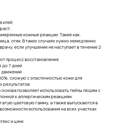
 клей;
раст;
умеренные кожные реакции. Такие как:
ница, отек. В таких случаях нужно немедленно
 врачу, если улучшение не наступает в течение 2
ют процесс восстановления
 до 7 дней
 движений
80%, схожую с эластичностью кожи для
х результатов
 основа позволяет использовать тейпы людям с
клонной к аллергическим реакциям
гатую цветовую гамму, а также выпускаются в
возможности использования на всех участках
текс и цинк