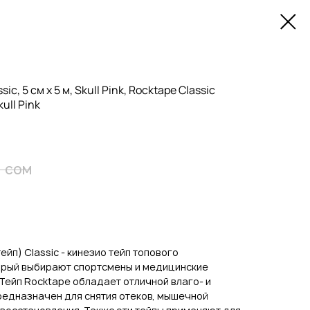
c, 5 см х 5 м, Skull Pink, Rocktape Classic
kull Pink
сом
0
ейп) Classic - кинезио тейп топового
орый выбирают спортсмены и медицинские
 Тейп Rocktape обладает отличной влаго- и
едназначен для снятия отеков, мышечной