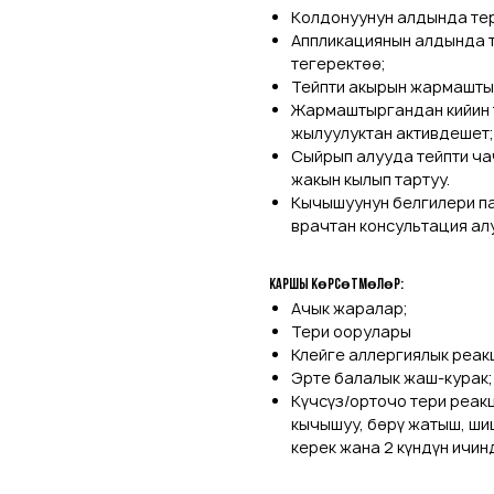
Колдонуунун алдында те
Аппликациянын алдында т
тегеректөө;
Тейпти акырын жармаштыр
Жармаштыргандан кийин т
жылуулуктан активдешет;
Сыйрып алууда тейпти ча
жакын кылып тартуу.
Кычышуунун белгилери па
врачтан консультация алу
Каршы көрсөтмөлөр:
Ачык жаралар;
Тери оорулары
Клейге аллергиялык реак
Эрте балалык жаш-курак;
Күчсүз/орточо тери реак
кычышуу, бөрү жатыш, ши
керек жана 2 күндүн ичи