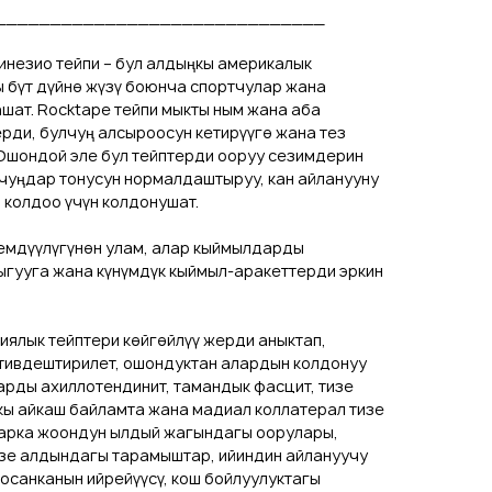
______________________________
кинезио тейпи – бул алдыңкы америкалык
ы бүт дүйнө жүзү боюнча спортчулар жана
шат. Rocktape тейпи мыкты ным жана аба
ерди, булчуң алсыроосун кетирүүгө жана тез
 Ошондой эле бул тейптерди ооруу сезимдерин
лчуңдар тонусун нормалдаштыруу, кан айланууну
колдоо үчүн колдонушат.
кемдүүлүгүнөн улам, алар кыймылдарды
ыгууга жана күнүмдүк кыймыл-аракеттерди эркин
гиялык тейптери көйгөйлүү жерди аныктап,
ктивдештирилет, ошондуктан алардын колдонуу
арды ахиллотендинит, тамандык фасцит, тизе
кы айкаш байламта жана мадиал коллатерал тизе
арка жоондун ылдый жагындагы оорулары,
зе алдындагы тарамыштар, ийиндин айлануучу
осанканын ийрейүүсү, кош бойлуулуктагы