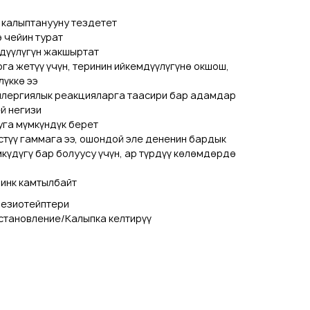
 калыптанууну тездетет
ө чейин турат
дүүлүгүн жакшыртат
а жетүү үчүн, теринин ийкемдүүлүгүнө окшош,
лүккө ээ
ллергиялык реакцияларга таасири бар адамдар
й негизи
уга мүмкүндүк берет
стүү гаммага ээ, ошондой эле дененин бардык
күдүгү бар болуусу үчүн, ар түрдүү көлөмдөрдө
инк камтылбайт
незиотейптери
тановление/Калыпка келтирүү