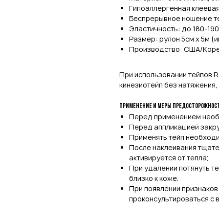
Гипоаллергенная клеевая
Беспрерывное ношение те
Эластичность: до 180-19
Размер: рулон 5см х 5м 
Производство: США/Кор
При использовании тейпов R
кинезиотейп без натяжения,
Применение и меры предосторожнос
Перед применением необ
Перед аппликацией закру
Применять тейп необходи
После наклеивания тщате
активируется от тепла;
При удалении потянуть т
близко к коже.
При появлении признаков
проконсультироваться с 