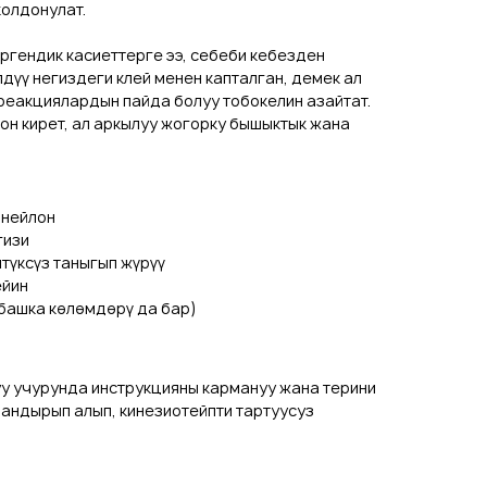
олдонулат.
ргендик касиеттерге ээ, себеби кебезден
дүү негиздеги клей менен капталган, демек ал
реакциялардын пайда болуу тобокелин азайтат.
он кирет, ал аркылуу жогорку бышыктык жана
 нейлон
гизи
лтүксүз таныгып жүрүү
ейин
(башка көлөмдөрү да бар)
уу учурунда инструкцияны кармануу жана терини
андырып алып, кинезиотейпти тартуусуз