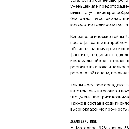
усталости и более быстрого
уменьшения и предотвращен
мышц, улучшения кровообра
благодаря высокой эластичн
комфортно тренироваться и
Кинезиологические тейпы Ro
после фиксации на проблемн
обширна: например, их исп
фасците, тендините надколе
и мадиальной коллатеральной
растяжениях паха и подколе
расколотой голени, искривл
Тейпы Rocktape обладают ги
изготовлены из хлопка и по
что уменьшает риск возникн
Также в состав входит нейл
высококлассную прочность 
Характеристики:
Материал: 97% хлопок, 3