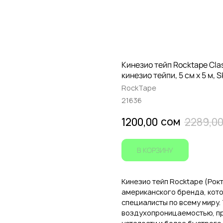
Кинезио тейп Rocktape Classi
кинезио тейпи, 5 см х 5 м, S
RockTape
21636
сом
1200,00
2289,0
В КОРЗИНУ
Кинезио тейп Rocktape (Рокт
американского бренда, кот
специалисты по всему миру.
воздухопроницаемостью, пр