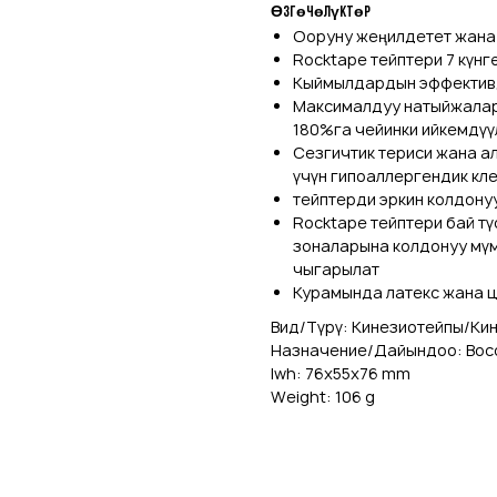
Өзгөчөлүктөр
Ооруну жеңилдетет жана
Rocktape тейптери 7 күнг
Кыймылдардын эффектив
Максималдуу натыйжаларг
180%га чейинки ийкемдүү
Сезгичтик териси жана а
үчүн гипоаллергендик кле
тейптерди эркин колдону
Rocktape тейптери бай тү
зоналарына колдонуу мүм
чыгарылат
Курамында латекс жана ц
Вид/Түрү: Кинезиотейпы/Ки
Назначение/Дайындоо: Восс
lwh: 76x55x76 mm
Weight: 106 g