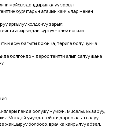
рини майсыздандырып алуу зарыл;
ейптин бурчтарын атайын кайчылар менен
уу аркылуу колдонуу зарыл;
ейпти акырындан сүртүү – клей негизи
чтын өсүү багыты боюнча, териге болушунча
йда болгондо – дароо тейпти алып салуу жана
у.
ция;
циялары пайда болушу мүмкүн: Мисалы: кызаруу,
шик. Мындай учурда тейпти дароо алып салуу
нде жакшыруу болбосо, врачка кайрылуу абзел.