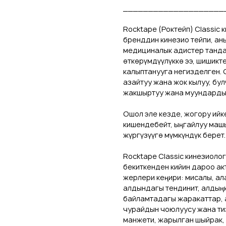
____________________
Rocktape (Роктейп) Classic 
бренддин кинезио тейпи, ан
медициналык адистер танда
өткөрүмдүүлүккө ээ, шишикт
калыптанууга негизделген.
азайтуу жана жок кылуу, бу
жакшыртуу жана муундарды 
Ошол эле кезде, жогору ий
кишендебейт, ыңгайлуу маш
жүргүзүүгө мүмкүндүк берет.
Rocktape Classic кинезиоло
бекиткенден кийин дароо а
жерлери кеңири: мисалы, ал
алдындагы тендинит, алдың
байламтадагы жаракаттар, 
чурайдын чоюлуусу жана ти
манжети, жарылган шыйрак, 