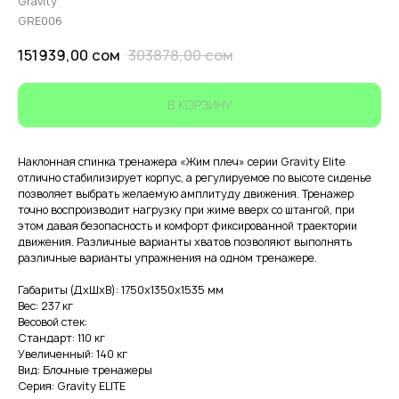
Gravity
GRE006
151939,00
сом
303878,00
сом
В КОРЗИНУ
Наклонная спинка тренажера «Жим плеч» серии Gravity Elite
отлично стабилизирует корпус, а регулируемое по высоте сиденье
позволяет выбрать желаемую амплитуду движения. Тренажер
точно воспроизводит нагрузку при жиме вверх со штангой, при
этом давая безопасность и комфорт фиксированной траектории
движения. Различные варианты хватов позволяют выполнять
различные варианты упражнения на одном тренажере.
Габариты (ДхШхВ): 1750х1350х1535 мм
Вес: 237 кг
Весовой стек:
Стандарт: 110 кг
Увеличенный: 140 кг
Вид: Блочные тренажеры
Серия: Gravity ELITE