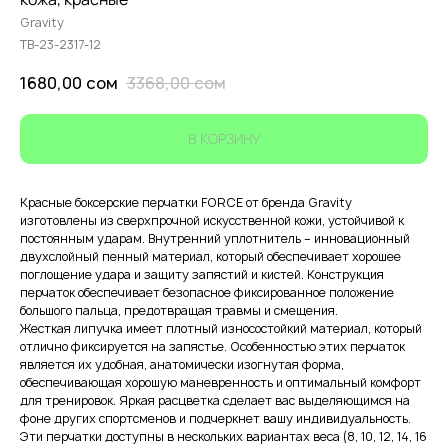
Gravity
TB-23-2317-12
1680,00
сом
3368,00
сом
В КОРЗИНУ
Красные боксерские перчатки FORCE от бренда Gravity
изготовлены из сверхпрочной искусственной кожи, устойчивой к
постоянным ударам. Внутренний уплотнитель – инновационный
двухслойный пенный материал, который обеспечивает хорошее
поглощение удара и защиту запястий и кистей. Конструкция
перчаток обеспечивает безопасное фиксированное положение
большого пальца, предотвращая травмы и смещения.
Жесткая липучка имеет плотный износостойкий материал, который
отлично фиксируется на запястье. Особенностью этих перчаток
является их удобная, анатомически изогнутая форма,
обеспечивающая хорошую маневренность и оптимальный комфорт
для тренировок. Яркая расцветка сделает вас выделяющимся на
фоне других спортсменов и подчеркнет вашу индивидуальность.
Эти перчатки доступны в нескольких вариантах веса (8, 10, 12, 14, 16