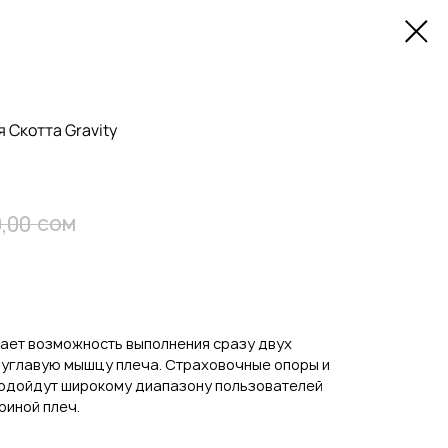
 Скотта Gravity
сом
,00
дает возможность выполнения сразу двух
вуглавую мышцу плеча. Страховочные опоры и
одойдут широкому диапазону пользователей
риной плеч.