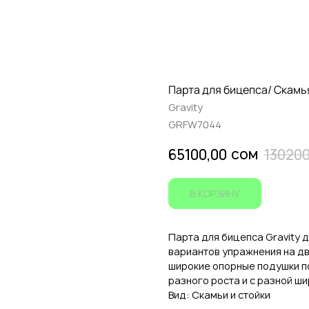
Парта для бицепса/ Скамья
Gravity
GRFW7044
сом
65100,00
130200
В КОРЗИНУ
Парта для бицепса Gravity 
вариантов упражнения на д
широкие опорные подушки п
разного роста и с разной ши
Вид: Скамьи и стойки