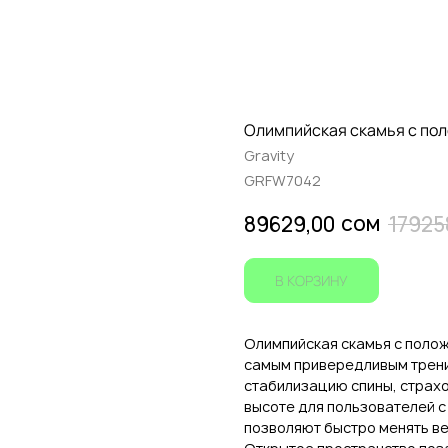
Олимпийская скамья с пол
Gravity
GRFW7042
сом
89629,00
17925
В КОРЗИНУ
Олимпийская скамья с полож
самым привередливым трени
стабилизацию спины, страх
высоте для пользователей с
позволяют быстро менять ве