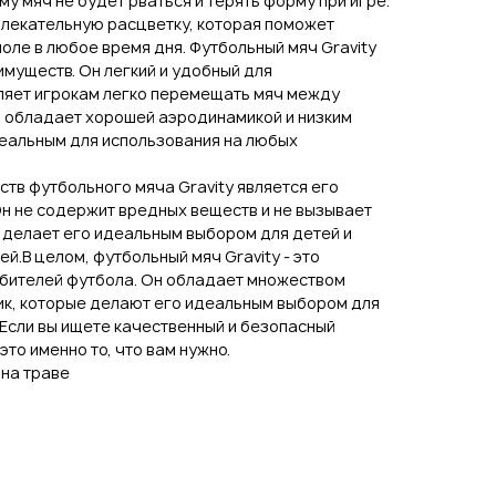
у мяч не будет рваться и терять форму при игре.
влекательную расцветку, которая поможет
поле в любое время дня. Футбольный мяч Gravity
муществ. Он легкий и удобный для
оляет игрокам легко перемещать мяч между
яч обладает хорошей аэродинамикой и низким
деальным для использования на любых
тв футбольного мяча Gravity является его
Он не содержит вредных веществ и не вызывает
 делает его идеальным выбором для детей и
й.В целом, футбольный мяч Gravity - это
юбителей футбола. Он обладает множеством
ик, которые делают его идеальным выбором для
 Если вы ищете качественный и безопасный
 это именно то, что вам нужно.
 на траве