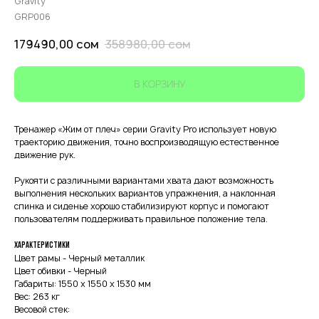
Gravity
GRP006
179490,00
сом
358980,00
сом
В КОРЗИНУ
Тренажер «Жим от плеч» серии Gravity Pro использует новую
траекторию движения, точно воспроизводящую естественное
движение рук.
Рукояти с различными вариантами хвата дают возможность
выполнения нескольких вариантов упражнения, а наклонная
спинка и сиденье хорошо стабилизируют корпус и помогают
пользователям поддерживать правильное положение тела.
Характеристики
Цвет рамы - Черный металлик
Цвет обивки - Черный
Габариты: 1550 х 1550 х 1530 мм
Вес: 263 кг
Весовой стек: