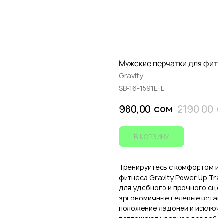
Мужские перчатки для фитн
Gravity
SB-16-1591E-L
сом
980,00
2190,00
В КОРЗИНУ
Тренируйтесь с комфортом и
фитнеса Gravity Power Up T
для удобного и прочного сц
эргономичные гелевые вста
положение ладоней и исключ