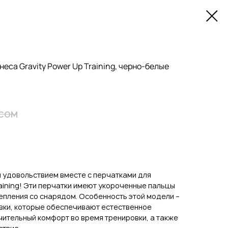
еса Gravity Power Up Training, черно-белые
сом
 удовольствием вместе с перчатками для
raining! Эти перчатки имеют укороченные пальцы
епления со снарядом. Особенность этой модели ­–
вки, которые обеспечивают естественное
ительный комфорт во время тренировки, а также