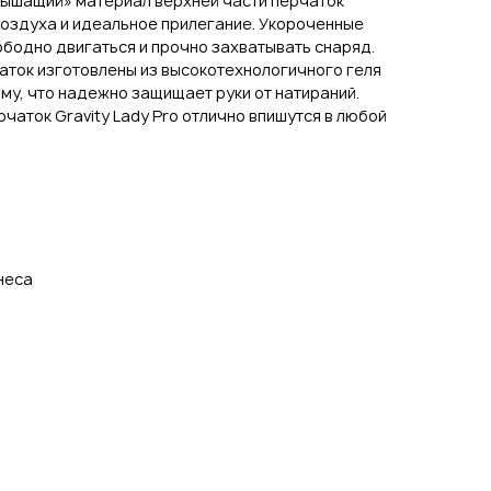
дышащий» материал верхней части перчаток
оздуха и идеальное прилегание. Укороченные
бодно двигаться и прочно захватывать снаряд.
аток изготовлены из высокотехнологичного геля
у, что надежно защищает руки от натираний.
чаток Gravity Lady Pro отлично впишутся в любой
неса