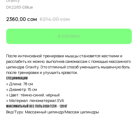
Gravity
DK2283-DBlue
2360,00
сом
6214,00
сом
В КОРЗИНУ
После интенсивной тренировки мышцы становятся жесткими и
расслабить их можно, выполнив самомассаж с помощью массажного
цилиндра Gravity. Это отличный способ уменьшить мышечную боль
после тренировки и улучшить кровоток.
Спецификации
○ Длина: 78 см
○ Диаметр: 15 см
○ Цвет: тёмно-синий, чёрный
○ Материал: пеноматериал EVA
Максимальный вес пользователя - 120 кг
Вид/Түрү: Массажный цилиндр/Массаж цилиндры