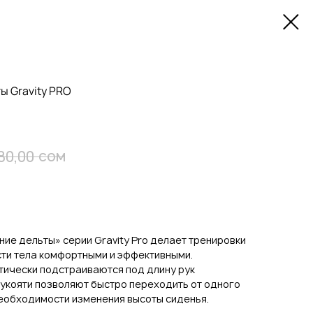
ы Gravity PRO
сом
80,00
е дельты» серии Gravity Pro делает тренировки
ти тела комфортными и эффективными.
ически подстраиваются под длину рук
укояти позволяют быстро переходить от одного
необходимости изменения высоты сиденья.