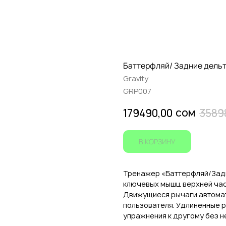
Баттерфляй/ Задние дельт
Gravity
GRP007
сом
179490,00
3589
В КОРЗИНУ
Тренажер «Баттерфляй/Задни
ключевых мышц верхней час
Движущиеся рычаги автомат
пользователя. Удлиненные р
упражнения к другому без 