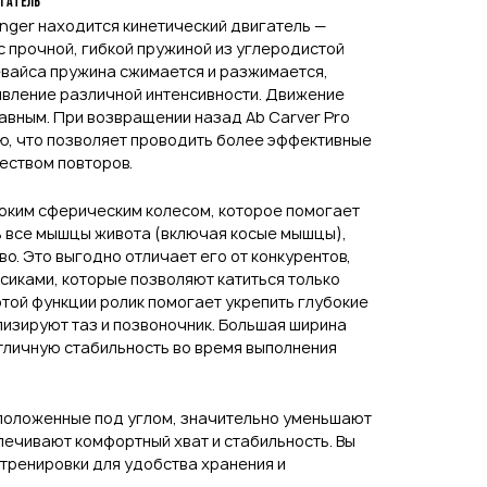
гатель
inger находится кинетический двигатель —
 прочной, гибкой пружиной из углеродистой
евайса пружина сжимается и разжимается,
ивление различной интенсивности. Движение
лавным. При возвращении назад Ab Carver Pro
ю, что позволяет проводить более эффективные
еством повторов.
роким сферическим колесом, которое помогает
 все мышцы живота (включая косые мышцы),
о. Это выгодно отличает его от конкурентов,
иками, которые позволяют катиться только
этой функции ролик помогает укрепить глубокие
изируют таз и позвоночник. Большая ширина
тличную стабильность во время выполнения
положенные под углом, значительно уменьшают
спечивают комфортный хват и стабильность. Вы
 тренировки для удобства хранения и