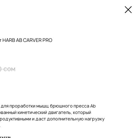
er HARB AB CARVER PRO
сом
0
 для проработки мышц брюшного пресса Ab
ованный кинетический двигатель, который
продуктивными и даст дополнительную нагрузку
.