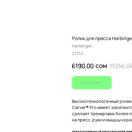
Ролик для пресса Harbing
Harbinger
21312
сом
6190,00
11256,0
В КОРЗИНУ
Высокотехнологичный ролик
Carver® Pro имеет запатент
сделает тренировки более 
на пресс, руки и мышцы кора