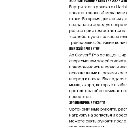
Запатентованный кинетический дви
Внутри этого ролика от Harb
запатентованный механизм с
стали. Во время движения д
создавая и чередуя сопрот
ролика при этом остается п
«содействует» пользовател
тренировки с большим колич
Широкий протектор
Ab Carver® Pro оснащен ши
спортсменам задействовать
поворачиваясь вправо и влев
оснащенными плоскими колес
вперед и назад. Благодаря 
мышцы кора, которые стабил
протектора обеспечивает о
поворотов.
Эргономичные рукояти
Эргономичные рукояти, рас
нагрузку на запястья и обе
можете снять рукояти после
транспортировки.