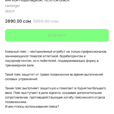
Harbinger
361071
2890,00
сом
5859,00
сом
В КОРЗИНУ
Кожаный пояс – неотъемлемый атрибут не только профессионалов,
занимающихся тяжелой атлетикой, бодибилдингом и
пауэрлифтингом, но и любителей, поддерживающих форму в
тренажерном зале.
Такой пояс защитит от травм позвоночник во время выполнения
силовых упражнений.
Также пояс выполняет защитную и помогает в поднятии большего
веса. Пояс выступает в роли корсета, создавая дополнительное
сопротивление, противодействующее изгибу поясничного отдела
позвоночника.
В чем плюсы использования пояса?