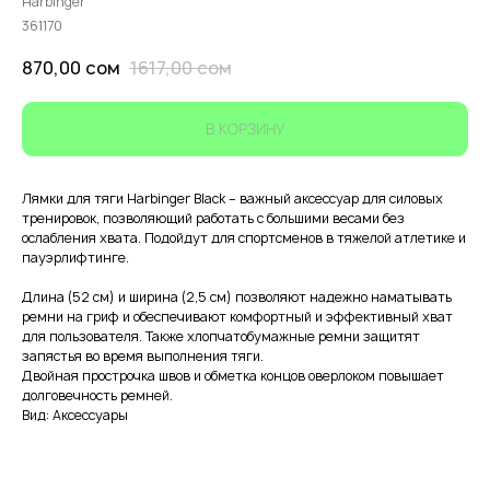
Harbinger
361170
870,00
сом
1617,00
сом
В КОРЗИНУ
Лямки для тяги Harbinger Black – важный аксессуар для силовых
тренировок, позволяющий работать с большими весами без
ослабления хвата. Подойдут для спортсменов в тяжелой атлетике и
пауэрлифтинге.
Длина (52 см) и ширина (2,5 см) позволяют надежно наматывать
ремни на гриф и обеспечивают комфортный и эффективный хват
для пользователя. Также хлопчатобумажные ремни защитят
запястья во время выполнения тяги.
Двойная прострочка швов и обметка концов оверлоком повышает
долговечность ремней.
Вид: Аксессуары