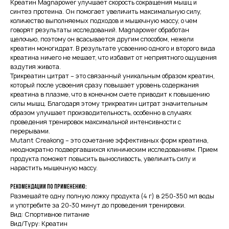
Креатин Magnapower улучшает скорость сокращения мышц и
синтез протеина. Он помогает увеличить максимальную силу,
количество выполняемых подходов и мышечную массу, о чем
говорят результаты исследований. Magnapower обработан
щелочью, поэтому он всасывается другим способом, нежели
креатин моногидрат. В результате усвоению одного и второго вида
креатина ничего не мешает, что избавит от неприятного ощущения
вздутия живота.
Трикреатин цитрат – это связанный уникальным образом креатин,
который после усвоения сразу повышает уровень содержания
креатина в плазме, что в конечном счете приводит к повышению
силы мышц. Благодаря этому трикреатин цитрат значительным
образом улучшает производительность, особенно в случаях
проведения тренировок максимальной интенсивности с
перерывами.
Mutant Creakong – это сочетание эффективных форм креатина,
неоднократно подвергавшихся клиническим исследованиям. Прием
продукта поможет повысить выносливость, увеличить силу и
нарастить мышечную массу.
Рекомендации по применению:
Размешайте одну полную ложку продукта (4 г) в 250-350 мл воды
и употребите за 20-30 минут до проведения тренировки.
Вид: Спортивное питание
Вид/Түрү: Креатин