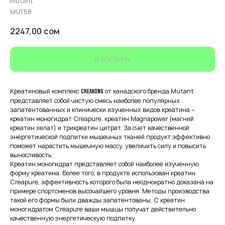
Mutant
MUT58
2247,00
сом
В КОРЗИНУ
Креатиновый комплекс
от канадского бренда Mutant
Creakong
представляет собой чистую смесь наиболее популярных
запатентованных и клинически изученных видов креатина –
креатин моногидрат Creapure, креатин Magnapower (магний
креатин хелат) и трикреатин цитрат. За счет качественной
энергетической подпитки мышечных тканей продукт эффективно
поможет нарастить мышечную массу, увеличить силу и повысить
выносливость.
Креатин моногидрат представляет собой наиболее изученную
форму креатина. Более того, в продукте использован креатин
Creapure, эффективность которого была неоднократно доказана на
примере спортсменов высочайшего уровня. Методы производства
такой его формы были дважды запатентованы. С креатин
моногидратом Creapure ваши мышцы получат действительно
качественную энергетическую подпитку.