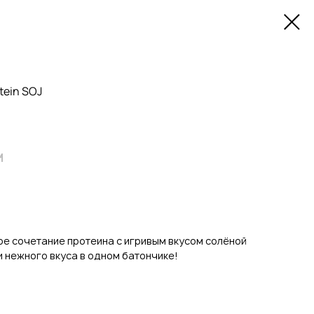
tein SOJ
м
ое сочетание протеина с игривым вкусом солёной
и нежного вкуса в одном батончике!