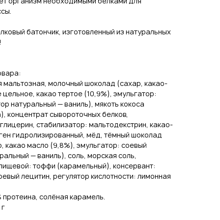
ает организм необходимыми белками для
сы.
лковый батончик, изготовленный из натуральных
!
овара:
 мальтозная, молочный шоколад (сахар, какао-
 цельное, какао тертое (10,9%), эмульгатор:
ор натуральный — ваниль), мякоть кокоса
), концентрат сывороточных белков,
лицерин, стабилизатор: мальтодекстрин, какао-
аген гидролизированный, мёд, тёмный шоколад
р, какао масло (9,8%), эмульгатор: соевый
альный — ваниль), соль, морская соль,
пищевой: тоффи (карамельный), консервант:
соевый лецитин, регулятор кислотности: лимонная
% протеина, солёная карамель.
 г