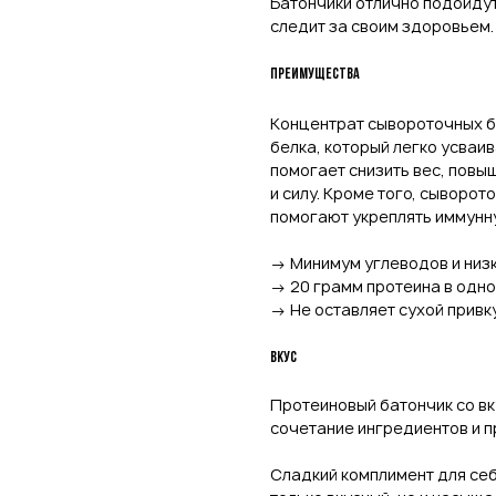
Батончики отлично подойдут
следит за своим здоровьем.
Преимущества
Концентрат сывороточных б
белка, который легко усваи
помогает снизить вес, пов
и силу. Кроме того, сыворо
помогают укреплять иммунн
→ Минимум углеводов и низк
→ 20 грамм протеина в одн
→ Не оставляет сухой привк
Вкус
Протеиновый батончик со в
сочетание ингредиентов и п
Сладкий комплимент для себ