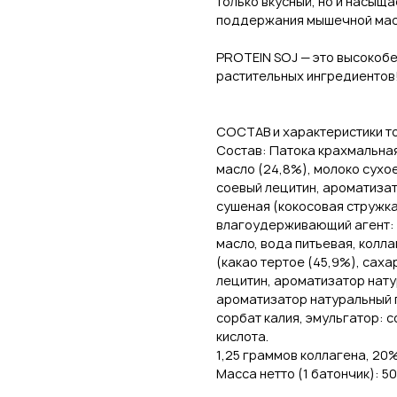
только вкусный, но и насыщ
поддержания мышечной мас
PROTEIN SOJ — это высокобе
растительных ингредиентов
СОСТАВ и характеристики т
Состав: Патока крахмальная
масло (24,8%), молоко сухое
соевый лецитин, ароматизат
сушеная (кокосовая стружка
влагоудерживающий агент: г
масло, вода питьевая, колл
(какао тертое (45,9%), саха
лецитин, ароматизатор натур
ароматизатор натуральный 
сорбат калия, эмульгатор: 
кислота.
1,25 граммов коллагена, 20
Масса нетто (1 батончик): 50