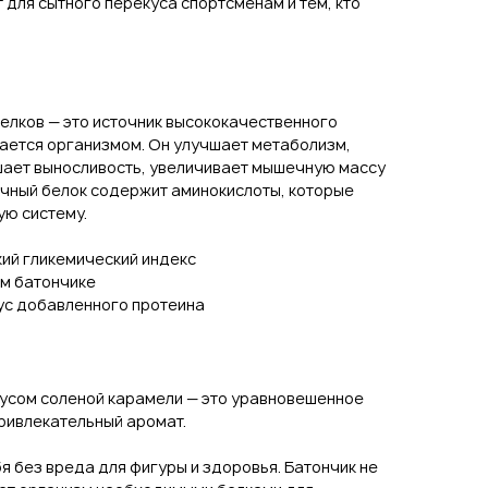
 для сытного перекуса спортсменам и тем, кто
елков — это источник высококачественного
вается организмом. Он улучшает метаболизм,
ышает выносливость, увеличивает мышечную массу
точный белок содержит аминокислоты, которые
ую систему.
ий гликемический индекс
ом батончике
ус добавленного протеина
кусом соленой карамели — это уравновешенное
ривлекательный аромат.
я без вреда для фигуры и здоровья. Батончик не