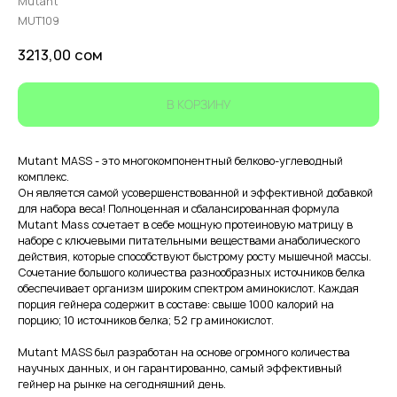
Mutant
MUT109
3213,00
сом
В КОРЗИНУ
Mutant MASS - это многокомпонентный белково-углеводный
комплекс.
Он является самой усовершенствованной и эффективной добавкой
для набора веса! Полноценная и сбалансированная формула
Mutant Mass сочетает в себе мощную протеиновую матрицу в
наборе с ключевыми питательными веществами анаболического
действия, которые способствуют быстрому росту мышечной массы.
Сочетание большого количества разнообразных источников белка
обеспечивает организм широким спектром аминокислот. Каждая
порция гейнера содержит в составе: свыше 1000 калорий на
порцию; 10 источников белка; 52 гр аминокислот.
Mutant MASS был разработан на основе огромного количества
научных данных, и он гарантированно, самый эффективный
гейнер на рынке на сегодняшний день.