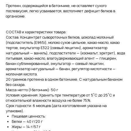
Протеин, содержащийся в батончике, не оставляет сухого
послевкусия, легко усваивается, восполняет дефицит белков в
организме.
СОСТАВ и характеристики товара:
Состав: Концентрат сывороточных белков, шоколад молочный
(подсластитель (Е965i), молоко сухое цельное, какао-масло, какао
тертое, эмульгатор E322 (соевый лецитин), ароматизатор
натуральный — ваниль), подсластители — (изомальт, эритрит), вода
питьевая, какао-масло, влагоудерживающий агент — глицерин,
банан сублимированный, эмульгатор — соевый лецитин,
ароматизатор натуральный — банан, регулятор кислотности —
молочная кислота.
20 граммов протеина в одном батончике. С натуральным бананом
без сахара.
Масса нетто (1 батончик): 50 г
Условия хранения: Хранить при температуре от 5˚С до 25˚С и
относительной влажности воздуха не более 75%.
Срок годности: 6 месяцев (дата изготовления указана на
упаковке).
Пищевая ценность:
Белки — 40 г/20 г
Жиры — 14 г/57 г