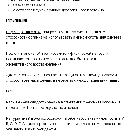
→ Не содержит сахар
→ Не оставляет сухой привкус добавленного протеина
Рекомендации
Перед тренировкой
: для роста мышц за счет повышения
способности организма использовать аминокислоты для синтеза
мышц.
После интенсивной тренировки или физической нагрузки
:
насыщают энергетические запасы для быстрого и
эффективного восстановления.
Для снижения веса: помогает наращивать мышечную массу и
способствует насыщению в перерывах между приемами пищи.
Вкус
Насыщенная сладость банана в сочетании с нежным молочным
шоколадом. Не только вкусно, но и полезно.
Натуральный шоколад содержит в себе набор витаминов группы А,
В, С, D, Е. А также органические и жирные кислоты, минеральные
элементы и антиоксиданты.