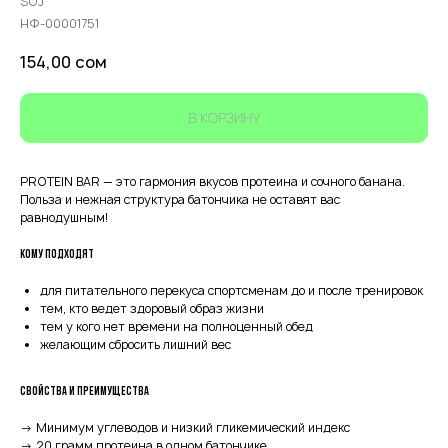
SOJ
НФ-00001751
154,00
сом
В КОРЗИНУ
PROTEIN BAR — это гармония вкусов протеина и сочного банана.
Польза и нежная структура батончика не оставят вас
равнодушным!
Кому подходят
для питательного перекуса спортсменам до и после тренировок
тем, кто ведет здоровый образ жизни
тем у кого нет времени на полноценный обед
желающим сбросить лишний вес
Свойства и преимущества
→ Минимум углеводов и низкий гликемический индекс
→ 20 грамм протеина в одном батончике