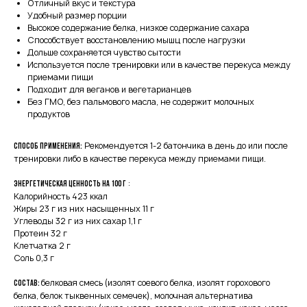
Отличный вкус и текстура
Удобный размер порции
Высокое содержание белка, низкое содержание сахара
Способствует восстановлению мышц после нагрузки
Дольше сохраняется чувство сытости
Используется после тренировки или в качестве перекуса между
приемами пищи
Подходит для веганов и вегетарианцев
Без ГМО, без пальмового масла, не содержит молочных
продуктов
Рекомендуется 1-2 батончика в день до или после
Способ применения:
тренировки либо в качестве перекуса между приемами пищи.
:
Энергетическая ценность на 100 г
Калорийность 423 ккал
Жиры 23 г из них насыщенных 11 г
Углеводы 32 г из них сахар 1,1 г
Протеин 32 г
Клетчатка 2 г
Соль 0,3 г
белковая смесь (изолят соевого белка, изолят горохового
Состав:
белка, белок тыквенных семечек), молочная альтернатива