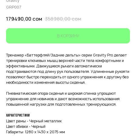
Gravity
GRP007
179490,00
сом
358980,00
сом
В КОРЗИНУ
Тренажер «Баттерфляй/Задние дельты» серии Gravity Pro делает
тренировки ключевых мышц верхней части тела комфортными и
эффективными. Движущиеся рычаги автоматически
подстраиваются под длину рук пользователя. Удлиненные рукояти
позволяют быстро переходить от одного упражнения к другому без
необходимости изменения высоты сиденья.
Пневматическая опора сиденья и широкая спинка упрощают
упражнение для новичков и дают возможность использования
повышенной нагрузки для подготовленных тренирующихся.
Характеристики
Цвет рамы - Черный металлик
Цвет обивки - Черный
Габариты: 1280 х 1430 х 2075 мм