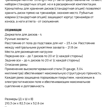
набором стандартных опций, но и в расширенной комплектации.
Кронштейны для хранения дисков (стандартная опция) позволяют
хранить диски прямо на тренажёре, экономя место. Рубчатые
коврики (стандартная опция) защищают корпус тренажёра от
износа, а ноги атлета - от скольжения.
Спецификации
Держатели для дисков - 4
Ручные захваты
Расстояние от пола до подставок для ног – 23,4 см. Расстояние
между нейтральными рукоятями захвата – 21.8 см
Места для размещения нагрузки
Передние оси – до 7 дисков по 20 кг (с каждой стороны)
Задние оси – до 4 дисков по 20 кг (с каждой стороны)
Описание рамы
Применение высоколегированной стали (11-gauge, 3,04
миллиметра) обеспечивает максимальную структурную прочность;
Каждая рама защищена порошковым покрытием, наносимым в
электростатическом поле и обеспечивающим максимальное
сцепление и долговечность
Размеры (Д х Ш х В)
210,3 см х 82,3 см х 52,6 см