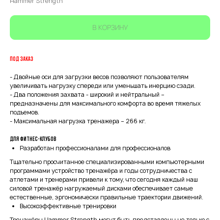
Hammer Strength
В КОРЗИНУ
ПОД ЗАКАЗ
- Двойные оси для загрузки весов позволяют пользователям
увеличивать нагрузку спереди или уменьшать инерцию сзади.
- Два положения захвата - широкий и нейтральный –
предназначены для максимального комфорта во время тяжелых
подъемов.
- Максимальная нагрузка тренажера – 266 кг.
Для фитнес-клубов
Разработан профессионалами для профессионалов
Тщательно просчитанное специализированными компьютерными
программами устройство тренажёра и годы сотрудничества с
атлетами и тренерами привели к тому, что сегодня каждый наш
силовой тренажёр нагружаемый дисками обеспечивает самые
естественные, эргономически правильные траектории движений.
Высокоэффективные тренировки
Тренажёры Hammer Strength могут быть представлены не только с