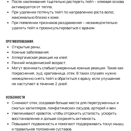
После наклеивания тщательно растереть тейп – клеевая основа
активируется от тепла;
При удалении потянуть тейп по направлению роста волос,
максимально близко к коже;
При появлении признаков раздражения – незамедлительно
удалить тейп и проконсультироваться с врачом.
Противопоказания:
Открытые раны;
Кожные заболевания;
Аллергическая реакция на клей;
Ранний младенческий возраст;
Могут возникать слабые/умеренные кожные реакции. Такие как:
покраснения, зуд, крапивница, отек. В таких случаях нужно
немедленно снять тейп и обратиться к врачу, если улучшение
не наступает в течение 2 дней.
Особенности
Снимают отек, создавая больше места для перегруженных и
сжатых капилляров, лимфатических сосудов, артерий и вен.
Увеличивают кровоток, чтобы отсрочить усталость, ускорить
восстановление и дольше сохранять активность.
Повышают подвижность и помогают поддерживать тонус мышц
и правильное положение суставов.