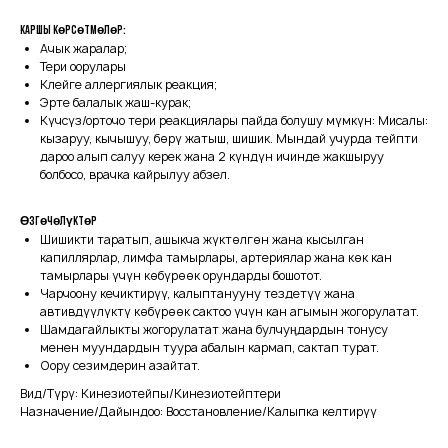
Каршы көрсөтмөлөр:
Ачык жаралар;
Тери оорулары
Клейге аллергиялык реакция;
Эрте балалык жаш-курак;
Күчсүз/орточо тери реакциялары пайда болушу мүмкүн: Мисалы:
кызаруу, кычышуу, бөрү жатыш, шишик. Мындай учурда тейпти
дароо алып салуу керек жана 2 күндүн ичинде жакшыруу
болбосо, врачка кайрылуу абзел.
Өзгөчөлүктөр
Шишикти таратып, ашыкча жүктөлгөн жана кысылган
капиллярлар, лимфа тамырлары, артериялар жана көк кан
тамырлары үчүн көбүрөөк орундарды бошотот.
Чарчоону кечиктирүү, калыптанууну тездетүү жана
автивдүүлүктү көбүрөөк сактоо үчүн кан агымын жогорулатат.
Шамдагайлыкты жогорулатат жана булчуңдардын тонусу
менен муундардын туура абалын кармап, сактап турат.
Оору сезимдерин азайтат.
Вид/Түрү: Кинезиотейпы/Кинезиотейптери
Назначение/Дайындоо: Восстановление/Калыпка келтирүү