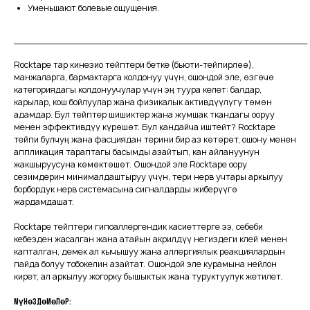
Уменьшают болевые ощущения.
_____________________________________________________
Rocktape тар кинезио тейптери бетке (бьюти-тейпирлөө),
манжаларга, бармактарга колдонуу үчүн, ошондой эле, өзгөчө
категориядагы колдонуучулар үчүн эң туура келет: балдар,
карылар, кош бойлуулар жана физикалык активдүүлүгү төмөн
адамдар. Бул тейптер шишиктер жана жумшак ткандагы ооруу
менен эффективдүү күрөшөт. Бул кандайча иштейт? Rocktape
тейпи булчуң жана фасциядан терини бир аз көтөрөт, ошону менен
аппликация тараптагы басымды азайтып, кан айлануунун
жакшыруусуна көмөктөшөт. Ошондой эле Rocktape оору
сезимдерин минималдаштыруу үчүн, тери нерв учтары аркылуу
борбордук нерв системасына сигналдарды жиберүүгө
жардамдашат.
Rocktape тейптери гипоаллергендик касиеттерге ээ, себеби
кебезден жасалган жана атайын акрилдүү негиздеги клей менен
капталган, демек ал кычышуу жана аллергиялык реакциялардын
пайда болуу тобокелин азайтат. Ошондой эле курамына нейлон
кирет, ал аркылуу жогорку бышыктык жана туруктуулук жетилет.
Мүнөздөмөлөр: