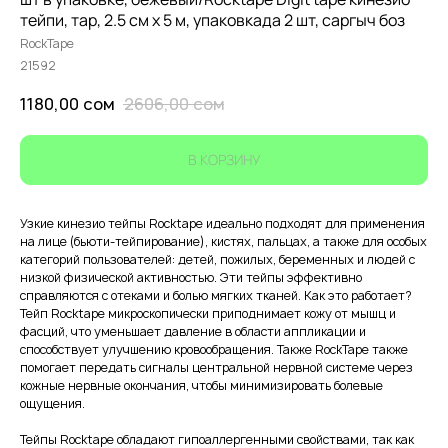
тейпи, тар, 2.5 см х 5 м, упаковкада 2 шт, саргыч боз
RockTape
21592
1180,00
сом
2606,00
сом
В КОРЗИНУ
Узкие кинезио тейпы Rocktape идеально подходят для применения
на лице (бьюти-тейпирование), кистях, пальцах, а также для особых
категорий пользователей: детей, пожилых, беременных и людей с
низкой физической активностью. Эти тейпы эффективно
справляются с отеками и болью мягких тканей. Как это работает?
Тейп Rocktape микроскопически приподнимает кожу от мышц и
фасций, что уменьшает давление в области аппликации и
способствует улучшению кровообращения. Также RockTape также
помогает передать сигналы центральной нервной системе через
кожные нервные окончания, чтобы минимизировать болевые
ощущения.
Тейпы Rocktape обладают гипоаллергенными свойствами, так как