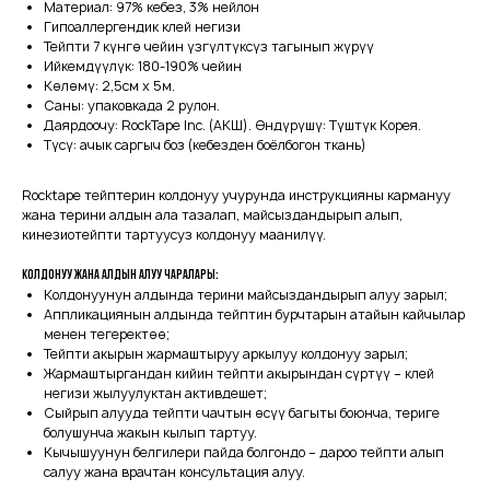
Материал: 97% кебез, 3% нейлон
Гипоаллергендик клей негизи
Тейпти 7 күнгө чейин үзгүлтүксүз тагынып жүрүү
Ийкемдүүлүк: 180-190% чейин
Көлөмү: 2,5см х 5м.
Саны: упаковкада 2 рулон.
Даярдоочу: RockTape Inc. (АКШ). Өндүрүшү: Түштүк Корея.
Түсү: ачык саргыч боз (кебезден боёлбогон ткань)
Rocktape тейптерин колдонуу учурунда инструкцияны кармануу
жана терини алдын ала тазалап, майсыздандырып алып,
кинезиотейпти тартуусуз колдонуу маанилүү.
Колдонуу жана алдын алуу чаралары:
Колдонуунун алдында терини майсыздандырып алуу зарыл;
Аппликациянын алдында тейптин бурчтарын атайын кайчылар
менен тегеректөө;
Тейпти акырын жармаштыруу аркылуу колдонуу зарыл;
Жармаштыргандан кийин тейпти акырындан сүртүү – клей
негизи жылуулуктан активдешет;
Сыйрып алууда тейпти чачтын өсүү багыты боюнча, териге
болушунча жакын кылып тартуу.
Кычышуунун белгилери пайда болгондо – дароо тейпти алып
салуу жана врачтан консультация алуу.