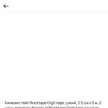
Кинезио тейп Rocktape Digit tape, узкий, 2.5 см х 5 м, 2
шт в упаковке, бежевый/Rocktape Digit tape кинезио