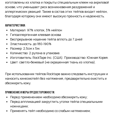
изготовлены из хлопка и покрыты специальным клеем на акриловой
основе, что уменьшает риск возникновения раздражений и
аллергических реакций. Также в состав этих тейпов входит нейлон,
благодаря которому они имеют высокую прочность и надежность.
Характеристики:
Материал: 97% хлопок, 3% нейлон
Гипоаллергенная клеевая основа
Беспрерывное ношение тейпа вплоть до 7 дней
Эластичность: до 180-190%
Размер: 2,5см х 5м.
Количество: 2 рулона в упаковке.
Изготовитель: RockTape Inc. (США). Производство: Южная Корея.
Цвет: светло-бежевый (не окрашенная ткань из хлопка).
При использовании тейпов Rocktape важно следовать инструкции и
наносить кинезиотейп без натяжения, предварительно очистить и
обезжирить кожу.
Применение и меры предосторожности:
Перед применением необходимо обезжирить кожу;
Перед аппликацией закруглить уголки тейпа специальными
ножницами;
Применять тейп необходимо со слабым натяжением;