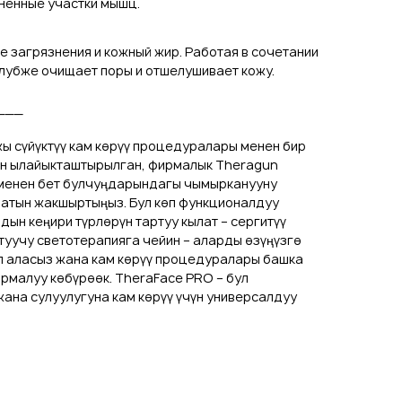
ненные участки мышц.
е загрязнения и кожный жир. Работая в сочетании
глубже очищает поры и отшелушивает кожу.
___
ы сүйүктүү кам көрүү процедуралары менен бир
чүн ылайыкташтырылган, фирмалык Theragun
менен бет булчуңдарындагы чымырканууну
патын жакшыртыңыз. Бул көп функционалдуу
ын кеңири түрлөрүн тартуу кылат – сергитүү
уучу светотерапияга чейин – аларды өзүңүзгө
п аласыз жана кам көрүү процедуралары башка
рмалуу көбүрөөк. TheraFace PRO – бул
ана сулуулугуна кам көрүү үчүн универсалдуу