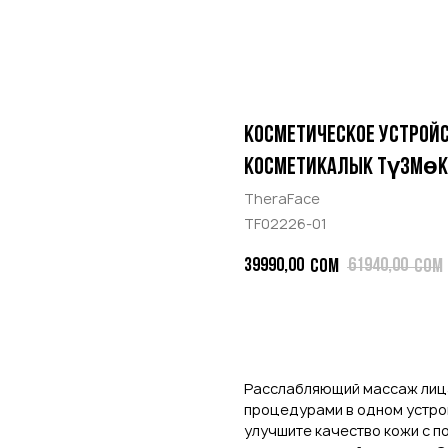
Косметическое устройс
косметикалык түзмөк
TheraFace
TF02226-01
39990,00
61940,00
сом
сом
В КОРЗИНУ
Расслабляющий массаж лиц
процедурами в одном устро
улучшите качество кожи с 