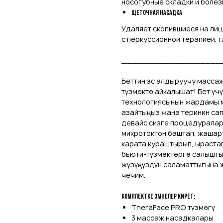
носогубные складки и болез
Щеточная насадка
Удаляет скопившиеся на лиц
с перкуссионной терапией, 
____________________
Беттин эс алдыруучу массаж
түзмөктө айкалышат! Бет ү
технологиясынын жардамы 
азайтыңыз жана теринин са
девайс сизге процедуралард
микротоктон баштап, жашарт
карата кураштырып, ыраста
бьюти-түзмөктөргө салышты
жүзүңүздүн саламаттыгына ж
чечим.
Комплектке эмнелер кирет:
TheraFace PRO түзмөгү
3 массаж насадкалары