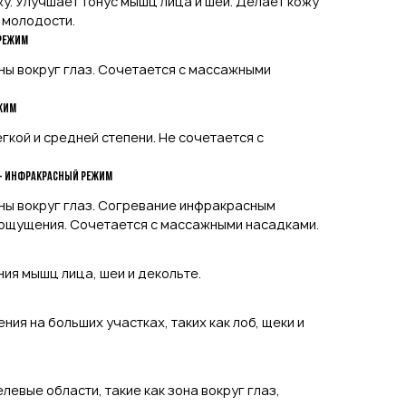
жу. Улучшает тонус мышц лица и шеи. Делает кожу
 молодости.
 режим
ы вокруг глаз. Сочетается с массажными
жим
гкой и средней степени. Не сочетается с
 + инфракрасный режим
ы вокруг глаз. Согревание инфракрасным
ощущения. Сочетается с массажными насадками.
ия мышц лица, шеи и декольте.
ия на больших участках, таких как лоб, щеки и
евые области, такие как зона вокруг глаз,