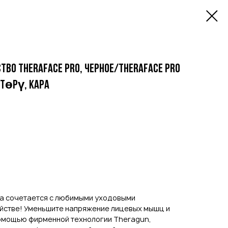
тво TheraFace PRO, черное/TheraFace PRO
төрү, кара
а сочетается с любимыми уходовыми
йстве! Уменьшите напряжение лицевых мышц и
помощью фирменной технологии Theragun,