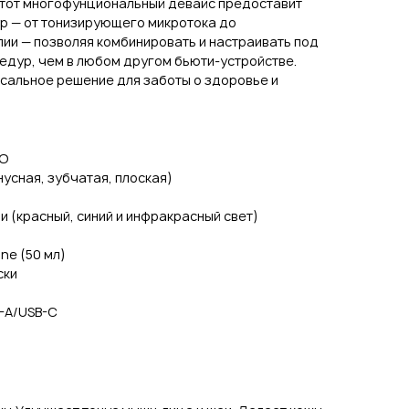
Этот многофунциональный девайс предоставит
р — от тонизирующего микротока до
и — позволяя комбинировать и настраивать под
едур, чем в любом другом бьюти-устройстве.
сальное решение для заботы о здоровье и
RO
усная, зубчатая, плоская)
 (красный, синий и инфракрасный свет)
e (50 мл)
ски
B-A/USB-C