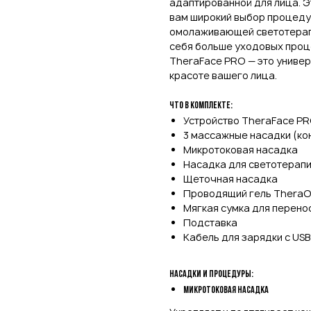
адаптированной для лица. 
вам широкий выбор процеду
омолаживающей светотерапи
себя больше уходовых проц
TheraFace PRO — это универ
красоте вашего лица.
Что в комплекте:
Устройство TheraFace P
3 массажные насадки (кон
Микротоковая насадка
Насадка для светотерапии
Щеточная насадка
Проводящий гель TheraOn
Мягкая сумка для перено
Подставка
Кабель для зарядки с US
Насадки и процедуры:
Микротоковая насадка