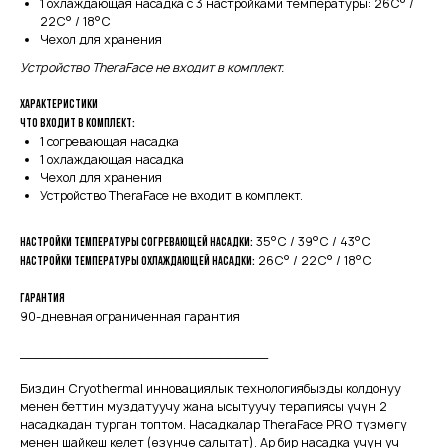
1 охлаждающая насадка с 3 настройками температуры: 26C° /
22C° / 18°C
Чехол для хранения
Устройство TheraFace не входит в комплект.
Характеристики
Что входит в комплект:
1 согревающая насадка
1 охлаждающая насадка
Чехол для хранения
Устройство TheraFace не входит в комплект.
35°C / 39°C / 43°C
Настройки температуры согревающей насадки:
26C° / 22C° / 18°C
Настройки температуры охлаждающей насадки:
Гарантия
90-дневная ограниченная гарантия
_______________________________
Биздин Cryothermal инновациялык технологиябызды колдонуу
менен беттин муздатуучу жана ысытуучу терапиясы үчүн 2
насадкадан турган топтом. Насадкалар TheraFace PRO түзмөгү
менен шайкеш келет (өзүнчө салытат). Ар бир насадка үчүн үч