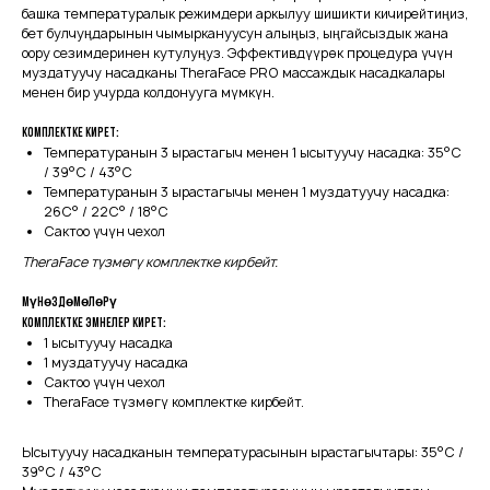
башка температуралык режимдери аркылуу шишикти кичирейтиңиз,
бет булчуңдарынын чымыркануусун алыңыз, ыңгайсыздык жана
оору сезимдеринен кутулуңуз. Эффективдүүрөк процедура үчүн
муздатуучу насадканы TheraFace PRO массаждык насадкалары
менен бир учурда колдонууга мүмкүн.
Комплектке кирет:
Температуранын 3 ырастагыч менен 1 ысытуучу насадка: 35°C
/ 39°C / 43°C
Температуранын 3 ырастагычы менен 1 муздатуучу насадка:
26C° / 22C° / 18°C
Сактоо үчүн чехол
TheraFace түзмөгү комплектке кирбейт.
Мүнөздөмөлөрү
Комплектке эмнелер кирет:
1 ысытуучу насадка
1 муздатуучу насадка
Сактоо үчүн чехол
TheraFace түзмөгү комплектке кирбейт.
Ысытуучу насадканын температурасынын ырастагычтары: 35°C /
39°C / 43°C