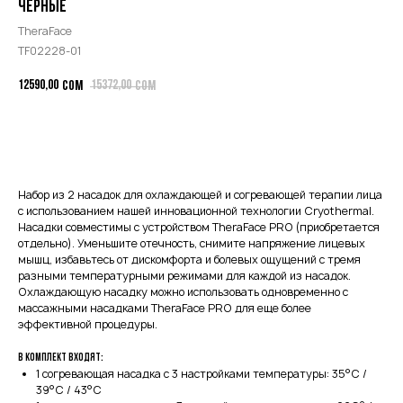
черные
TheraFace
TF02228-01
12590,00
15372,00
сом
сом
В КОРЗИНУ
Набор из 2 насадок для охлаждающей и согревающей терапии лица
с использованием нашей инновационной технологии Cryothermal.
Насадки совместимы с устройством TheraFace PRO (приобретается
отдельно). Уменьшите отечность, снимите напряжение лицевых
мышц, избавьтесь от дискомфорта и болевых ощущений с тремя
разными температурными режимами для каждой из насадок.
Охлаждающую насадку можно использовать одновременно с
массажными насадками TheraFace PRO для еще более
эффективной процедуры.
В комплект входят:
1 согревающая насадка с 3 настройками температуры: 35°C /
39°C / 43°C