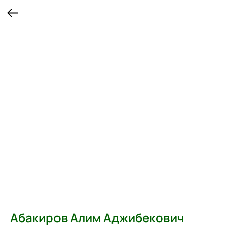
Абакиров Алим Аджибекович