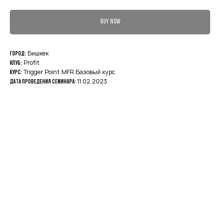
BUY NOW
Бишкек
Город:
Profit
Клуб:
Trigger Point MFR Базовый курс
Курс:
11.02.2023
Дата проведения семинара: