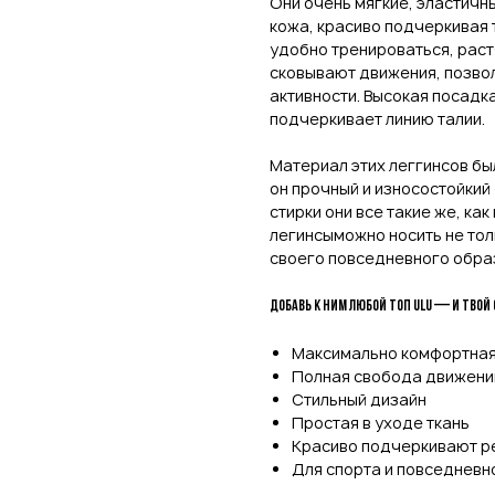
Они очень мягкие, эластичны
кожа, красиво подчеркивая т
удобно тренироваться, раст
сковывают движения, позво
активности. Высокая посадка
подчеркивает линию талии.
Материал этих леггинсов б
он прочный и износостойкий 
стирки они все такие же, как
легинсыможно носить не толь
своего повседневного обра
Добавь к ним любой топ ulu — и твой
Максимально комфортная
Полная свобода движени
Стильный дизайн
Простая в уходе ткань
Красиво подчеркивают р
Для спорта и повседневн