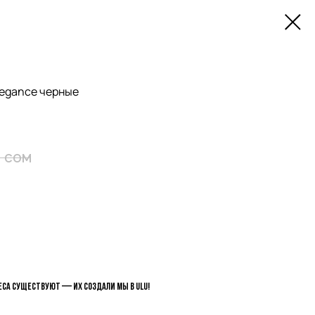
legance черные
сом
са существуют — их создали мы в ulu!