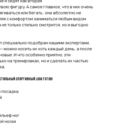
е и сидят как вторая
вою фигуру. А самое главное, что в них очень
ягиваться или бегать: они абсолютно не
ляя с комфортом заниматься любым видом
 не только стильно смотрится, но и выгодно
ыл специально подобран нашими экспертами,
— можно носить их хоть каждый день, а после
 новые. И что особенно приятно, эти
ко на тренировках, но и сделать их частью
за.
 стильный спортивный look готов!
 посадка
й
ельеф ног
ой носки