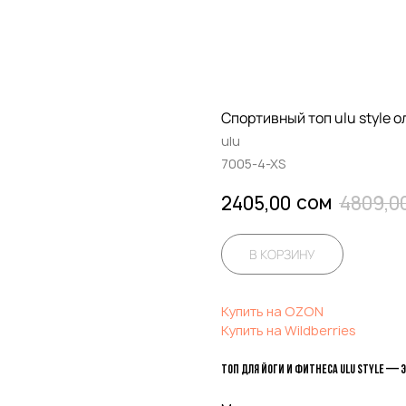
Спортивный топ ulu style 
ulu
7005-4-XS
сом
2405,00
4809,0
В КОРЗИНУ
Купить на OZON
Купить на Wildberries
Топ для йоги и фитнеса ulu style — 