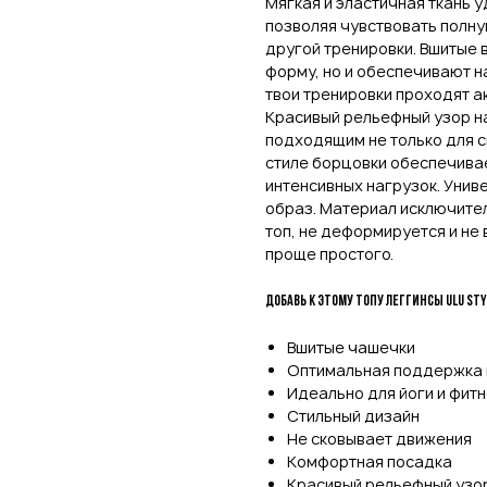
Мягкая и эластичная ткань у
позволяя чувствовать полну
другой тренировки. Вшитые 
форму, но и обеспечивают н
твои тренировки проходят ак
Красивый рельефный узор на
подходящим не только для сп
стиле борцовки обеспечива
интенсивных нагрузок. Унив
образ. Материал исключител
топ, не деформируется и не
проще простого.
Добавь к этому топу леггинсы ulu st
Вшитые чашечки
Оптимальная поддержка 
Идеально для йоги и фит
Стильный дизайн
Не сковывает движения
Комфортная посадка
Красивый рельефный узо