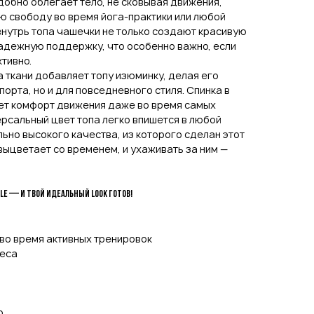
добно облегает тело, не сковывая движения,
ю свободу во время йога-практики или любой
внутрь топа чашечки не только создают красивую
адежную поддержку, что особенно важно, если
тивно.
 ткани добавляет топу изюминку, делая его
орта, но и для повседневного стиля. Спинка в
ет комфорт движения даже во время самых
ерсальный цвет топа легко впишется в любой
ьно высокого качества, из которого сделан этот
 выцветает со временем, и ухаживать за ним —
yle — и твой идеальный look готов!
во время активных тренировок
неса
р