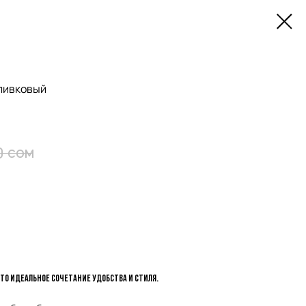
оливковый
сом
0
это идеальное сочетание удобства и стиля.