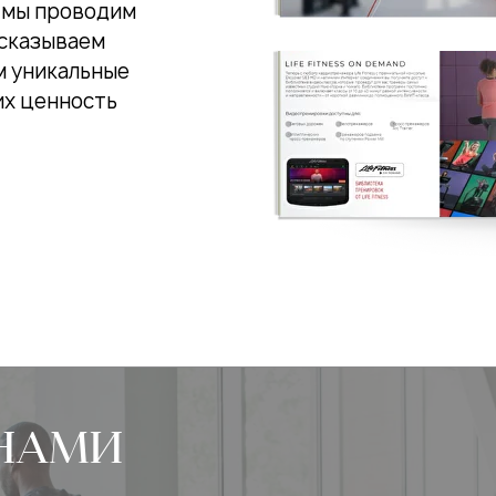
ж мы проводим
ссказываем
м уникальные
их ценность
 НАМИ