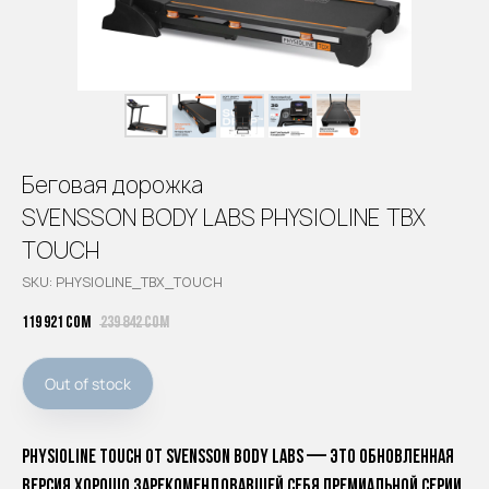
Беговая дорожка
SVENSSON BODY LABS PHYSIOLINE TBX
TOUCH
SKU:
PHYSIOLINE_TBX_TOUCH
119 921
сом
239 842
сом
Out of stock
PHYSIOLINE TOUCH от SVENSSON BODY LABS — это обновленная
версия хорошо зарекомендовавшей себя премиальной серии