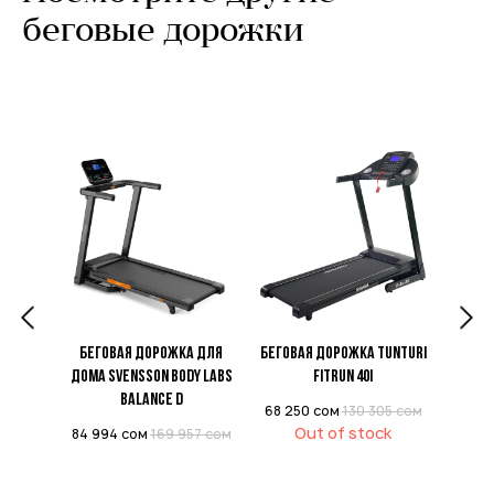
беговые дорожки
жка
Беговая дорожка для
Беговая дорожка Tunturi
Бегов
LABS
дома Svensson Body Labs
FitRun 40i
BALANCE D
68 250
сом
130 305
сом
77 25
Out of stock
47
сом
84 994
сом
169 957
сом
k