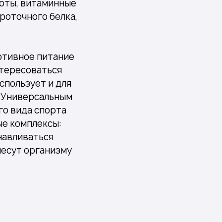
лоты, витаминные
роточного белка,
ртивное питание
нтересоваться
использует и для
. Универсальным
го вида спорта
е комплексы:
навливаться
несут организму