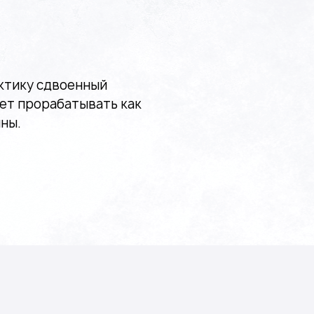
актику сдвоенный
яет прорабатывать как
ны.